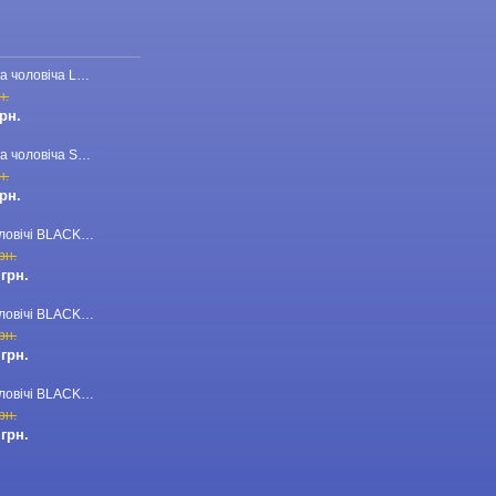
Бейсболка чоловіча LORO PIANA 23-CAP-110 червона
н.
грн.
Бейсболка чоловіча STEFANO RICCI 23-CAP-03 темно-синя
н.
грн.
Брюки чоловічі BLACKZI 24-8167 бежеві
рн.
 грн.
Брюки чоловічі BLACKZI 24-8167 темно-зелені
рн.
 грн.
Брюки чоловічі BLACKZI 24-8167 темно-сірі
рн.
 грн.