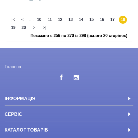
|<
<
....
10
11
12
13
14
15
16
17
18
19
20
>
>|
Показано с 256 по 270 із 298 (всього 20 сторінок)
Головна
ІНФОРМАЦІЯ
СЕРВІС
КАТАЛОГ ТОВАРІВ