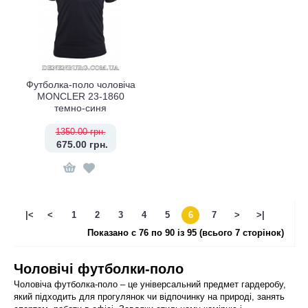
Футболка-поло чоловіча
MONCLER 23-1860
темно-синя
1350.00 грн.
675.00 грн.
|<
<
1
2
3
4
5
6
7
>
>|
Показано с 76 по 90 із 95 (всього 7 сторінок)
Чоловічі футболки-поло
Чоловіча футболка-поло – це універсальний предмет гардеробу,
який підходить для прогулянок чи відпочинку на природі, занять