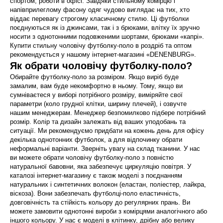
спортом, роботи в офісі. Завдяки стильному комірцю і
напівприлеглому фасону одяг чудово виглядає на тих, хто
віддає перевагу строгому класичному стилю. Ці футболки
поєднуються як із джинсами, так і з брюками, влітку їх зручно
носити з однотонними подовженими шортами, брюками «капрі».
Купити стильну чоловічу футболку-поло в роздріб та оптом
рекомендується у нашому інтернет-магазині «DENENBURG».
Як обрати чоловічу футболку-поло?
Обирайте футболку-поло за розміром. Якщо виріб буде
замалим, вам буде некомфортно в ньому. Тому, якщо ви
сумніваєтеся у виборі потрібного розміру, виміряйте свої
параметри (коло грудної клітки, ширину плечей), і озвучте
нашим менеджерам. Менеджер безпомилково підбере потрібний
розмір. Колір та дизайн залежать від ваших уподобань та
ситуації. Ми рекомендуємо придбати на кожень день для офісу
декілька однотонних футболок, а для відпочинку обрати
неформальні варіанти. Зверніть увагу на склад тканини. У нас
ви можете обрати чоловічу футболку-поло з повністю
натуральної бавовни, яка забезпечує циркуляцію повітря. У
каталозі інтернет-магазину є також моделі з поєднанням
натуральних і синтетичних волокон (еластан, поліестер, лайкра,
віскоза). Вони забезпечать футболці-поло еластичність,
довговічність та стійкість кольору до регулярних прань. Ви
можете замовити однотонні вироби з комірцями аналогічного або
іншого кольору. У нас є моделі в клітинку, дрібну або велику