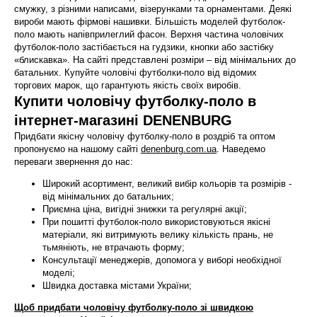
смужку, з різними написами, візерунками та орнаментами. Деякі
вироби мають фірмові нашивки. Більшість моделей футболок-
поло мають напівприлеглий фасон. Верхня частина чоловічих
футболок-поло застібається на гудзики, кнопки або застібку
«блискавка». На сайті представлені розміри – від мінімальних до
батальних. Купуйте чоловічі футболки-поло від відомих
торгових марок, що гарантують якість своїх виробів.
Купити чоловічу футболку-поло в
інтернет-магазині DENENBURG
Придбати якісну чоловічу футболку-поло в роздріб та оптом
пропонуємо на нашому сайті
denenburg.com.ua
. Наведемо
переваги звернення до нас:
Широкий асортимент, великий вибір кольорів та розмірів -
від мінімальних до батальних;
Приємна ціна, вигідні знижки та регулярні акції;
При пошитті футболок-поло використовуються якісні
матеріали, які витримують велику кількість прань, не
тьмяніють, не втрачають форму;
Консультації менеджерів, допомога у виборі необхідної
моделі;
Швидка доставка містами України;
Щоб придбати чоловічу футболку-поло зі швидкою