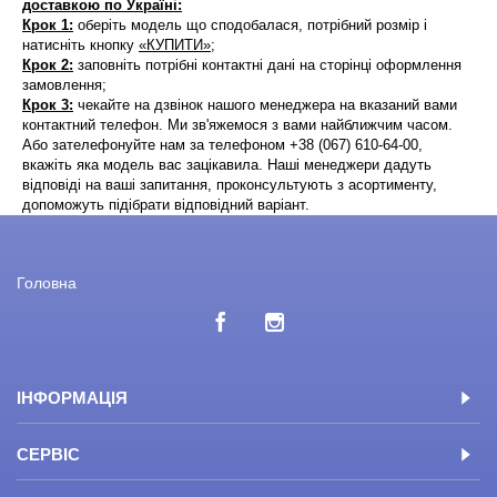
доставкою по Україні:
Крок 1:
оберіть модель що сподобалася, потрібний розмір і
натисніть кнопку
«КУПИТИ»
;
Крок 2:
заповніть потрібні контактні дані на сторінці оформлення
замовлення;
Крок 3:
чекайте на дзвінок нашого менеджера на вказаний вами
контактний телефон. Ми зв'яжемося з вами найближчим часом.
Або зателефонуйте нам за телефоном +38 (067) 610-64-00,
вкажіть яка модель вас зацікавила. Наші менеджери дадуть
відповіді на ваші запитання, проконсультують з асортименту,
допоможуть підібрати відповідний варіант.
Головна
ІНФОРМАЦІЯ
СЕРВІС