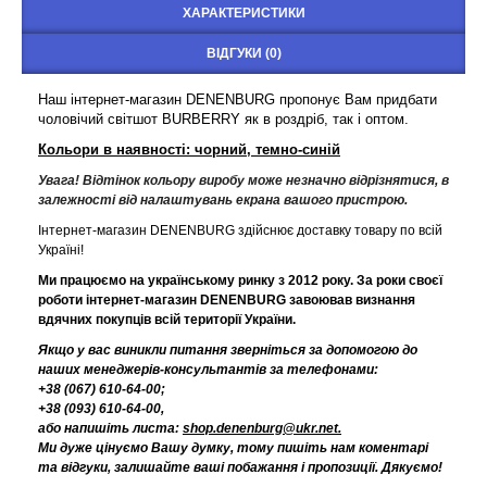
ХАРАКТЕРИСТИКИ
ВІДГУКИ (0)
Наш інтернет-магазин DENENBURG пропонує Вам придбати
чоловічий світшот BURBERRY як в роздріб, так і оптом.
Кольори в наявності: чорний, темно-синій
Увага! Відтінок кольору виробу може незначно відрізнятися, в
залежності від налаштувань екрана вашого пристрою.
Інтернет-магазин DENENBURG здійснює доставку товару по всій
Україні!
Ми працюємо на українському ринку з 2012 року. За роки своєї
роботи інтернет-магазин DENENBURG завоював визнання
вдячних покупців всій території України.
Якщо у вас виникли питання зверніться за допомогою до
наших менеджерів-консультантів за телефонами:
+38 (067) 610-64-00;
+38 (093) 610-64-00,
або напишіть листа:
shop.denenburg@ukr.net.
Ми дуже цінуємо Вашу думку, тому пишіть нам коментарі
та відгуки, залишайте ваші побажання і пропозиції. Дякуємо!