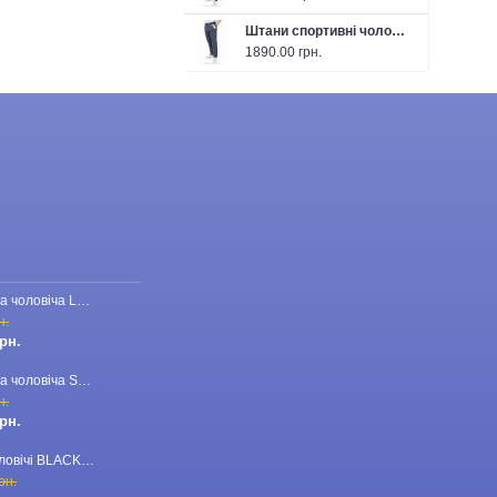
Штани спортивні чоловічі FABREGAS 26-F1302P темно-сірі
1890.00 грн.
Бейсболка чоловіча LORO PIANA 23-CAP-110 червона
н.
грн.
Бейсболка чоловіча STEFANO RICCI 23-CAP-03 темно-синя
н.
грн.
Брюки чоловічі BLACKZI 24-8167 бежеві
рн.