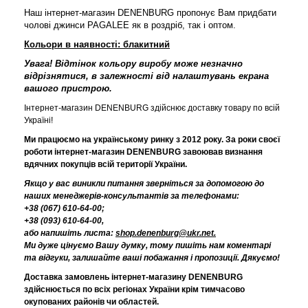
Наш інтернет-магазин DENENBURG пропонує Вам придбати
чолові джинси PAGALEE як в роздріб, так і оптом.
Кольори в наявності: блакитний
Увага!
Відтінок кольору виробу може незначно
відрізнятися, в залежності від налаштувань екрана
вашого пристрою.
Інтернет-магазин DENENBURG здійснює доставку товару по всій
Україні!
Ми працюємо на українському ринку з 2012 року. За роки своєї
роботи інтернет-магазин DENENBURG завоював визнання
вдячних покупців всій території України.
Якщо у вас виникли питання зверніться за допомогою до
наших менеджерів-консультантів за телефонами:
+38 (067) 610-64-00;
+38 (093) 610-64-00,
або напишіть листа:
shop.denenburg@ukr.net.
Ми дуже цінуємо Вашу думку, тому пишіть нам коментарі
та відгуки, залишайте ваші побажання і пропозиції. Дякуємо!
Доставка замовлень інтернет-магазину DENENBURG
здійснюється по всіх регіонах України крім тимчасово
окупованих районів чи областей.