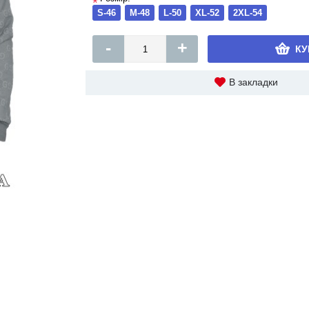
*
S-46
M-48
L-50
XL-52
2XL-54
-
+
КУ
В закладки