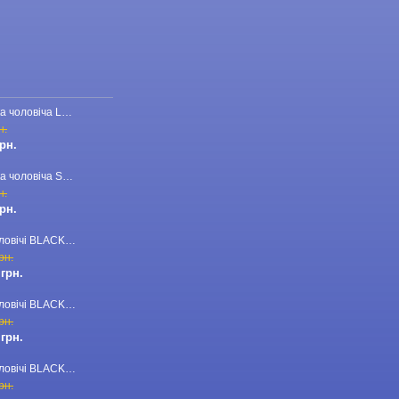
Бейсболка чоловіча LORO PIANA 23-CAP-110 червона
н.
грн.
Бейсболка чоловіча STEFANO RICCI 23-CAP-03 темно-синя
н.
грн.
Брюки чоловічі BLACKZI 24-8167 бежеві
рн.
 грн.
Брюки чоловічі BLACKZI 24-8167 темно-зелені
рн.
 грн.
Брюки чоловічі BLACKZI 24-8167 темно-сірі
рн.