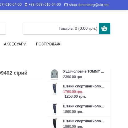
67) 610-64-00
+38 (093) 610-64-00
shop.denenburg@ukr.net
Товарів: 0 (0.00 грн.)
АКСЕСУАРИ
РОЗПРОДАЖ
Худі чоловіче TOMMY HILFIGER 26-J3152-036 сіре
9402 сірий
2390.00 грн.
Штани спортивні чоловічі літні FABREGAS 26-F1315P 43 темно-сірі
1790.00 грн.
1253.00 грн.
Штани спортивні чоловічі FABREGAS 26-F1319P темно-сірі
1890.00 грн.
Штани спортивні чоловічі FABREGAS 26-F1319P чорні
1890.00 грн.