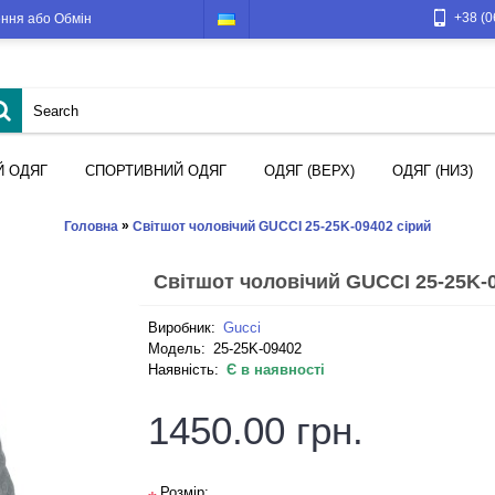
+38 (0
ння або Обмін
Й ОДЯГ
СПОРТИВНИЙ ОДЯГ
ОДЯГ (ВЕРХ)
ОДЯГ (НИЗ)
»
Головна
Світшот чоловічий GUCCI 25-25K-09402 сірий
Світшот чоловічий GUCCI 25-25K-0
Виробник:
Gucci
Модель:
25-25K-09402
Наявність:
Є в наявності
1450.00 грн.
Розмір: