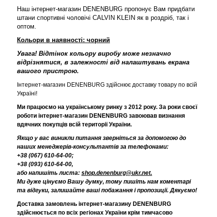
Наш інтернет-магазин DENENBURG пропонує Вам придбати
штани спортивні чоловічі CALVIN KLEIN як в роздріб, так і
оптом.
Кольори в наявності: чорний
Увага!
Відтінок кольору виробу може незначно
відрізнятися, в залежності від налаштувань екрана
вашого пристрою.
Інтернет-магазин DENENBURG здійснює доставку товару по всій
Україні!
Ми працюємо на українському ринку з 2012 року. За роки своєї
роботи інтернет-магазин DENENBURG завоював визнання
вдячних покупців всій території України.
Якщо у вас виникли питання зверніться за допомогою до
наших менеджерів-консультантів за телефонами:
+38 (067) 610-64-00;
+38 (093) 610-64-00,
або напишіть листа:
shop.denenburg@ukr.net.
Ми дуже цінуємо Вашу думку, тому пишіть нам коментарі
та відгуки, залишайте ваші побажання і пропозиції. Дякуємо!
Доставка замовлень інтернет-магазину DENENBURG
здійснюється по всіх регіонах України крім тимчасово