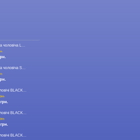
Бейсболка чоловіча LORO PIANA 23-CAP-110 червона
н.
грн.
Бейсболка чоловіча STEFANO RICCI 23-CAP-03 темно-синя
н.
грн.
Брюки чоловічі BLACKZI 24-8167 бежеві
рн.
 грн.
Брюки чоловічі BLACKZI 24-8167 темно-зелені
рн.
 грн.
Брюки чоловічі BLACKZI 24-8167 темно-сірі