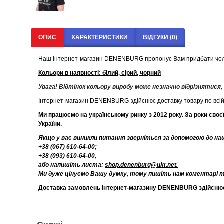
ОПИС
ХАРАКТЕРИСТИКИ
ВІДГУКИ (0)
Наш інтернет-магазин DENENBURG пропонує Вам придбати чол
Кольори в наявності:
білий, сірий, чорний
Увага! Відтінок кольору виробу може незначно відрізнятися
Інтернет-магазин DENENBURG здійснює доставку товару по всій 
Ми працюємо на українському ринку з 2012 року. За роки сво
України.
Якщо у вас виникли питання зверніться за допомогою до н
+38 (067) 610-64-00;
+38 (093) 610-64-00,
або напишіть листа:
shop.denenburg@ukr.net.
Ми дуже цінуємо Вашу думку, тому пишіть нам коментарі та 
Доставка замовлень інтернет-магазину DENENBURG здійснюєть