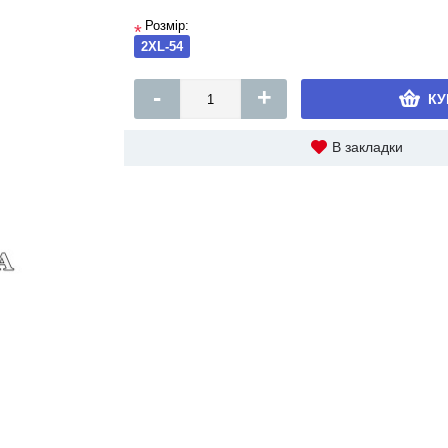
Розмір:
*
2XL-54
-
+
КУ
В закладки