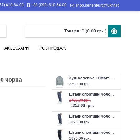
67) 610-64-00
+38 (093) 610-64-00
shop.denenburg@ukr.net
Товарів: 0 (0.00 грн.)
АКСЕСУАРИ
РОЗПРОДАЖ
Худі чоловіче TOMMY HILFIGER 26-J3152-036 сіре
00 чорна
2390.00 грн.
Штани спортивні чоловічі літні FABREGAS 26-F1315P 43 темно-сірі
1790.00 грн.
1253.00 грн.
Штани спортивні чоловічі FABREGAS 26-F1319P темно-сірі
1890.00 грн.
Штани спортивні чоловічі FABREGAS 26-F1319P чорні
1890.00 грн.