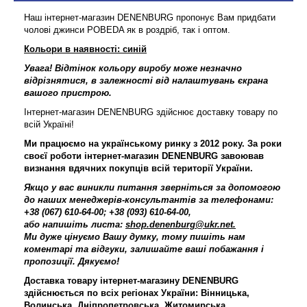
Наш інтернет-магазин DENENBURG пропонує Вам придбати
чолові джинси POBEDA як в роздріб, так і оптом.
Кольори в наявності: синій
Увага!
Відтінок кольору виробу може незначно
відрізнятися, в залежності від налаштувань єкрана
вашого пристрою.
Інтернет-магазин DENENBURG здійснює доставку товару по
всій Україні!
Ми працюємо на українському ринку з 2012 року. За роки
своєї роботи інтернет-магазин DENENBURG завоював
визнання вдячних покупців всій території України.
Якщо у вас виникли питання зверніться за допомогою
до наших менеджерів-консультантів за телефонами:
+38 (067) 610-64-00; +38 (093) 610-64-00,
або напишіть листа:
shop.denenburg@ukr.net.
Ми дуже цінуємо Вашу думку, тому пишіть нам
коментарі та відгуки, залишайте ваші побажання і
пропозиції. Дякуємо!
Доставка товару інтернет-магазину DENENBURG
здійснюється по всіх регіонах України: Вінницька,
Волинська, Дніпропетровська, Житомирська,